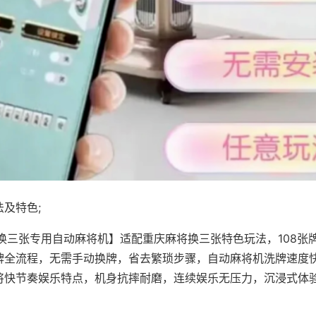
及特色;
·换三张专用自动麻将机】适配重庆麻将换三张特色玩法，108张
牌全流程，无需手动换牌，省去繁琐步骤，自动麻将机洗牌速度
将快节奏娱乐特点，机身抗摔耐磨，连续娱乐无压力，沉浸式体