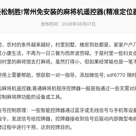
轻松制胜!常州免安装的麻将机遥控器(精准定位器
发布时间：2026年08月07日
村，农村的条件越来越好，村里别墅、楼房到处都是，家家户户
过小康生活，不再为一日三餐为而奔波劳碌。于是村里一些妇女
到村里的麻将馆去打麻将。虽然打得小，但如果经常输也是一笔
用上需要帮助，想获取一对一指导，添加微信号; sdf6770 随时
的麻将机遥控器;普通麻将机程序控牌器一般是指通过一些无需对
控制麻将牌功能的设备或工具。
信号控制原理：一些智能控牌器通过蓝牙或无线信号与手机等设
指令，发送信号给控牌器，控牌器接收到信号后驱动内部微型电
牌过程中进行干预，达到控牌目的。