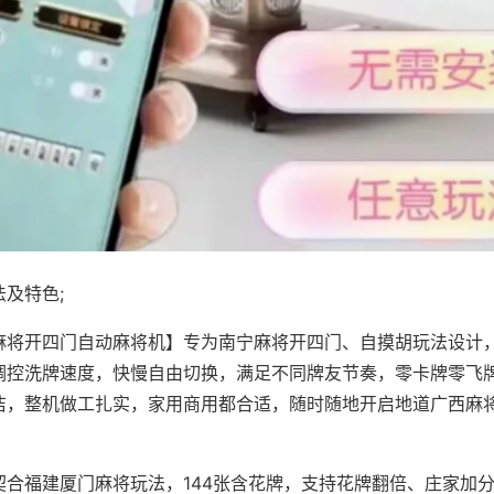
及特色;
麻将开四门自动麻将机】专为南宁麻将开四门、自摸胡玩法设计，
调控洗牌速度，快慢自由切换，满足不同牌友节奏，零卡牌零飞
洁，整机做工扎实，家用商用都合适，随时随地开启地道广西麻
契合福建厦门麻将玩法，144张含花牌，支持花牌翻倍、庄家加