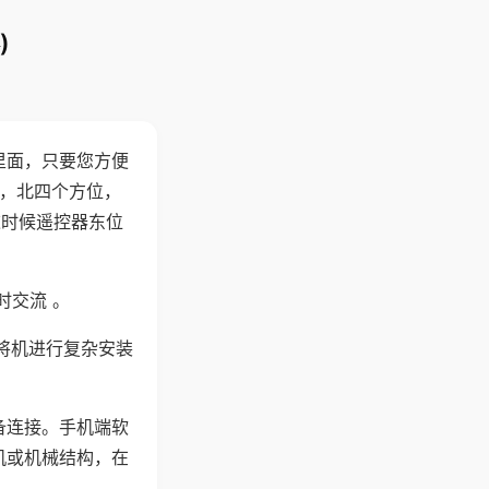
)
里面，只要您方便
西，北四个方位，
这时候遥控器东位
时交流 。
将机进行复杂安装
备连接。手机端软
机或机械结构，在