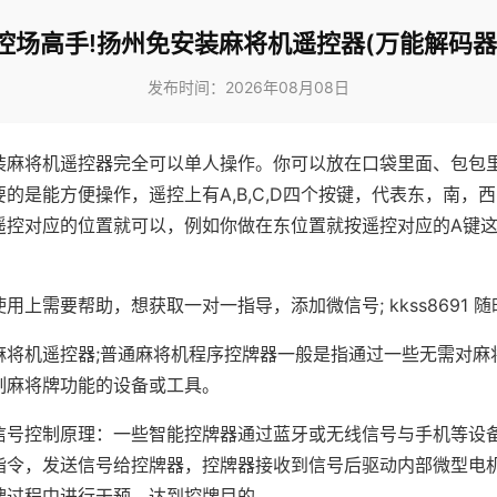
控场高手!扬州免安装麻将机遥控器(万能解码器
发布时间：2026年08月08日
装麻将机遥控器完全可以单人操作。你可以放在口袋里面、包包
的是能方便操作，遥控上有A,B,C,D四个按键，代表东，南，
遥控对应的位置就可以，例如你做在东位置就按遥控对应的A键
。
用上需要帮助，想获取一对一指导，添加微信号; kkss8691 随
麻将机遥控器;普通麻将机程序控牌器一般是指通过一些无需对麻
制麻将牌功能的设备或工具。
信号控制原理：一些智能控牌器通过蓝牙或无线信号与手机等设
指令，发送信号给控牌器，控牌器接收到信号后驱动内部微型电
牌过程中进行干预，达到控牌目的。