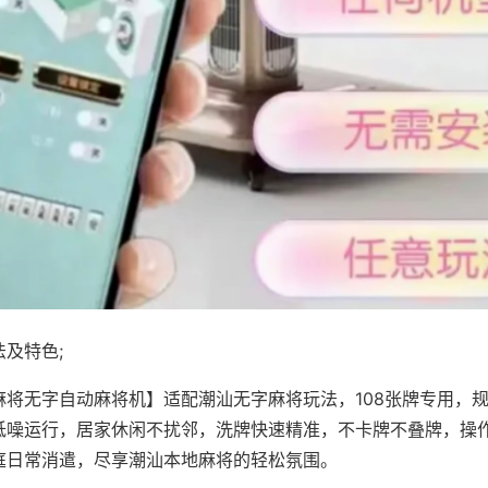
及特色;
麻将无字自动麻将机】适配潮汕无字麻将玩法，108张牌专用，
低噪运行，居家休闲不扰邻，洗牌快速精准，不卡牌不叠牌，操
庭日常消遣，尽享潮汕本地麻将的轻松氛围。