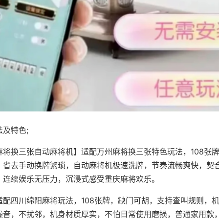
及特色;
麻将换三张自动麻将机】适配万州麻将换三张特色玩法，108张
，省去手动换牌繁琐，自动麻将机极速洗牌，节奏流畅爽快，契
，连续娱乐无压力，沉浸式感受重庆麻将欢乐。
适配四川绵阳麻将玩法，108张牌，缺门可胡，支持查叫规则，
噪音，不扰邻，机身材质厚实，不怕日常使用磨损，普通家用款