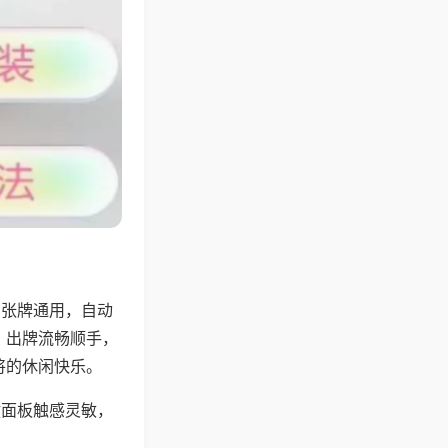
6张牌通用，自动
，出牌流畅顺手，
将的休闲快乐。
键面板触感灵敏，