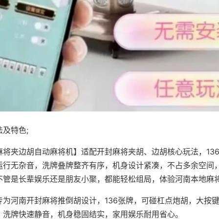
及特色;
麻将夹边胡自动麻将机】适配开封麻将夹胡、边胡核心玩法，13
运行无杂音，洗牌叠牌整齐有序，机身设计紧凑，不占多余空间
不管是长辈娱乐还是朋友小聚，都能轻松组局，体验河南本地麻
专为河南开封麻将推倒胡设计，136张牌，可碰杠点炮胡，大按
，洗牌快速静音，机身稳固结实，家用娱乐耐用省心。