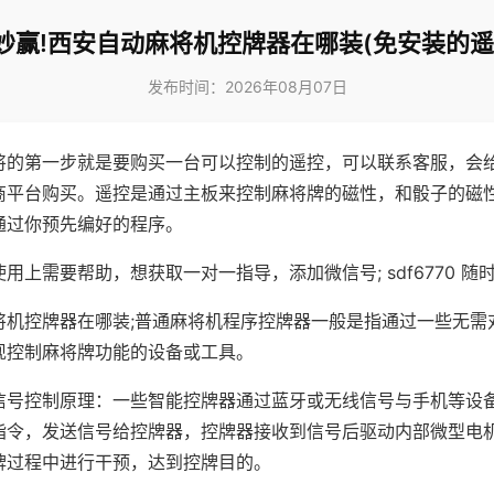
妙赢!西安自动麻将机控牌器在哪装(免安装的遥
发布时间：2026年08月07日
将的第一步就是要购买一台可以控制的遥控，可以联系客服，会
商平台购买。遥控是通过主板来控制麻将牌的磁性，和骰子的磁
通过你预先编好的程序。
用上需要帮助，想获取一对一指导，添加微信号; sdf6770 随时
将机控牌器在哪装;普通麻将机程序控牌器一般是指通过一些无需
现控制麻将牌功能的设备或工具。
信号控制原理：一些智能控牌器通过蓝牙或无线信号与手机等设
指令，发送信号给控牌器，控牌器接收到信号后驱动内部微型电
牌过程中进行干预，达到控牌目的。