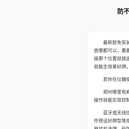
防不
最新款免安
放哪都可以、重要
座那个位置就按
就能生效拿好牌
若你在仪器使
郑州哪里有
操作就能实现控
蓝牙或无线
件预设好牌型等
麻将机洗牌、码