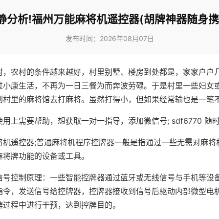
静分析!福州万能麻将机遥控器(胡牌神器随身携
发布时间：2026年08月07日
村，农村的条件越来越好，村里别墅、楼房到处都是，家家户户
过小康生活，不再为一日三餐为而奔波劳碌。于是村里一些妇女
到村里的麻将馆去打麻将。虽然打得小，但如果经常输也是一笔
用上需要帮助，想获取一对一指导，添加微信号; sdf6770 随时
将机遥控器;普通麻将机程序控牌器一般是指通过一些无需对麻将
麻将牌功能的设备或工具。
信号控制原理：一些智能控牌器通过蓝牙或无线信号与手机等设
指令，发送信号给控牌器，控牌器接收到信号后驱动内部微型电
牌过程中进行干预，达到控牌目的。