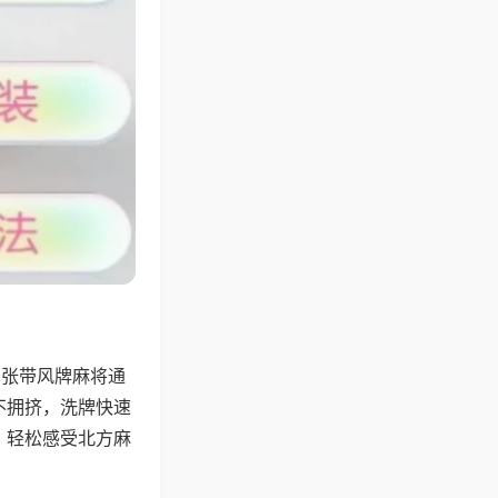
6张带风牌麻将通
不拥挤，洗牌快速
，轻松感受北方麻