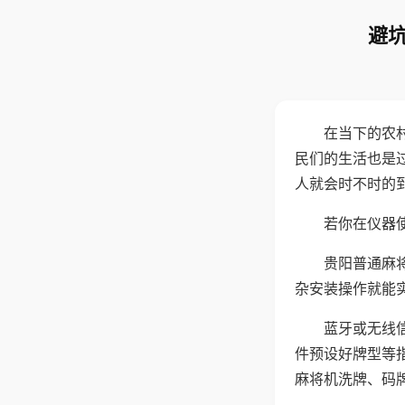
避坑
在当下的农
民们的生活也是
人就会时不时的
若你在仪器使
贵阳普通麻
杂安装操作就能
蓝牙或无线
件预设好牌型等
麻将机洗牌、码