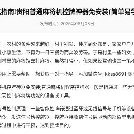
指南!贵阳普通麻将机控牌神器免安装(简单易
发布时间：2026年08月08日
村，农村的条件越来越好，村里别墅、楼房到处都是，家家户户
过小康生活，不再为一日三餐为而奔波劳碌。于是村里一些妇女
到村里的麻将馆去打麻将。虽然打得小，但如果经常输也是一笔
用上需要帮助，想获取一对一指导，添加微信号; kkss8691 随
将机控牌神器免安装;普通麻将机程序控牌器一般是指通过一些无
实现控制麻将牌功能的设备或工具。
信号控制原理：一些智能控牌器通过蓝牙或无线信号与手机等设
指令，发送信号给控牌器，控牌器接收到信号后驱动内部微型电
牌过程中进行干预，达到控牌目的。