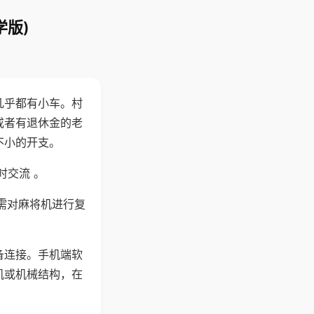
学版)
几乎都有小车。村
或者有退休金的老
不小的开支。
时交流 。
需对麻将机进行复
备连接。手机端软
机或机械结构，在