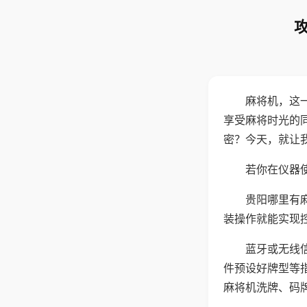
麻将机，这
享受麻将时光的
密？今天，就让
若你在仪器使
贵阳哪里有
装操作就能实现
蓝牙或无线
件预设好牌型等
麻将机洗牌、码