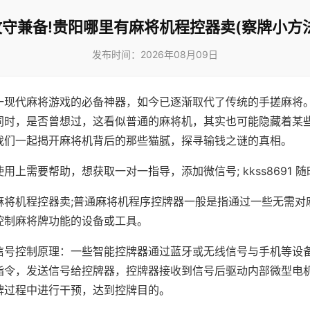
攻守兼备!贵阳哪里有麻将机程控器卖(察牌小方法
发布时间：2026年08月09日
一现代麻将游戏的必备神器，如今已逐渐取代了传统的手搓麻将
同时，是否曾想过，这看似普通的麻将机，其实也可能隐藏着某
我们一起揭开麻将机背后的那些猫腻，探寻输钱之谜的真相。
用上需要帮助，想获取一对一指导，添加微信号; kkss8691 随
麻将机程控器卖;普通麻将机程序控牌器一般是指通过一些无需对
控制麻将牌功能的设备或工具。
信号控制原理：一些智能控牌器通过蓝牙或无线信号与手机等设
指令，发送信号给控牌器，控牌器接收到信号后驱动内部微型电
牌过程中进行干预，达到控牌目的。