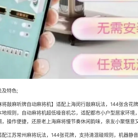
及特色;
麻将敲麻听牌自动麻将机】适配上海闵行敲麻玩法，144张含花
本地规则，自动麻将机超低噪音机芯，适配都市小户型居家环境
调，操作便捷，还原老上海麻将慢节奏休闲韵味，亲友小聚惬意
适配江苏常州麻将玩法，144张花牌，支持清混碰规则，机器静