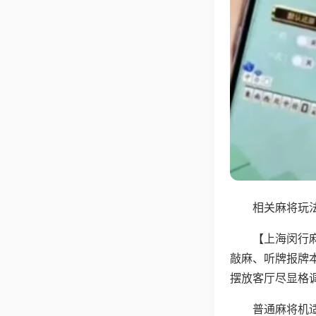
相关麻将玩法
【上海闵行
敲麻、听牌报牌
摆放客厅尽显格
普通麻将机